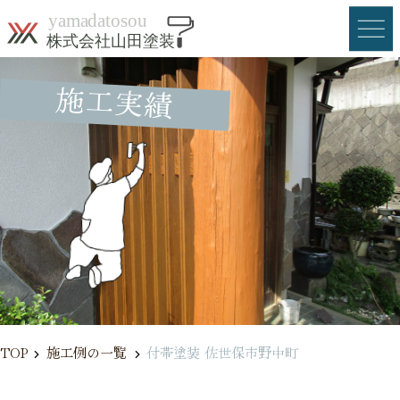
Skip
to
content
施工実績
menu
HOME
料金
お申込みの流れ
施工実績
会社概要
お問合せ・お見積り
TOP
施工例の一覧
付帯塗装 佐世保市野中町