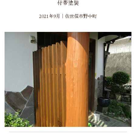
メールでのお見積もり
付帯塗装
2021年9月
｜
佐世保市野中町
0120-501951
見積無料
９:００
〜
１７:００（日曜日）
営業時間