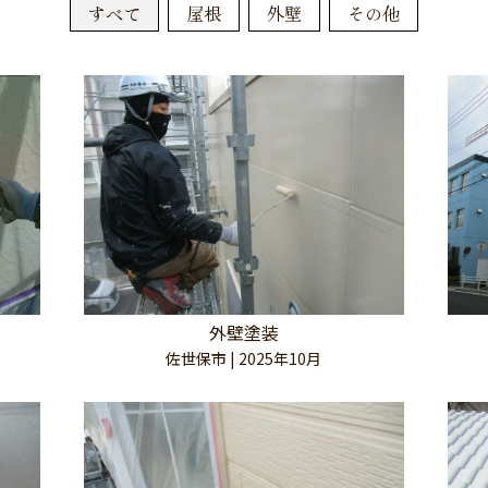
0120-501
見積無料
すべて
屋根
外壁
その他
ールでのお見積もり
９:００
〜
１７:００（
営業時間
スマートフォンからお見積りの場合は、
こちらのQRコードをご利用ください
外壁塗装
佐世保市 | 2025年10月