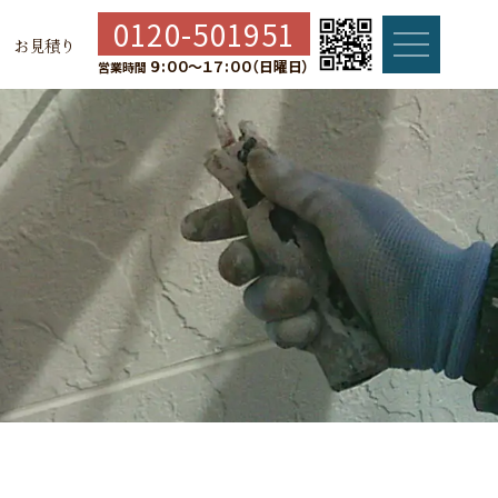
0120-501951
要
お見積り
９:００
〜
１７:００（日曜日）
営業時間
り