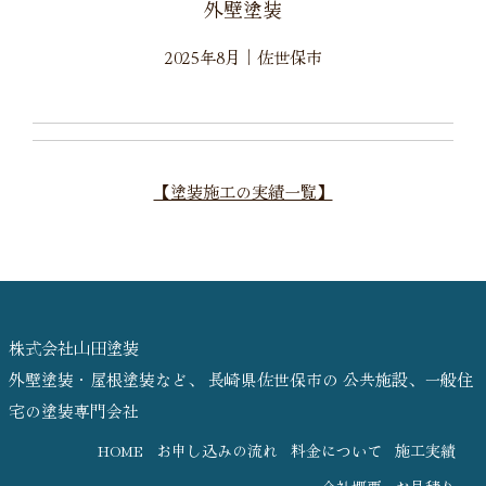
メールでのお見積もり
外壁塗装
2025年8月
｜
佐世保市
0120-501951
見積無料
９:００
〜
１７:００（日曜日）
営業時間
【塗装施工の実績一覧】
株式会社山田塗装
外壁塗装・屋根塗装など、 長崎県佐世保市の 公共施設、一般住
宅の塗装専門会社
HOME
お申し込みの流れ
料金について
施工実績