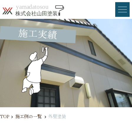
Skip
to
content
施工実績
menu
HOME
料金
お申込みの流れ
施工実績
会社概要
お問合せ・お見積り
TOP
施工例の一覧
外壁塗装