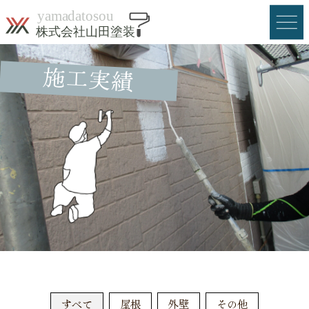
Skip
to
content
施工実績
menu
HOME
料金
お申込みの流れ
施工実績
会社概要
お問合せ・お見積り
すべて
屋根
外壁
その他