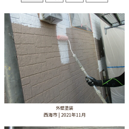
メールでのお見積もり
0120-501951
見積無料
９:００
〜
１７:００（日曜日）
営業時間
外壁塗装
西海市 | 2021年11月